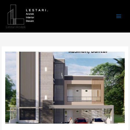
Lewati
ke
konten
Lestari Arsitek