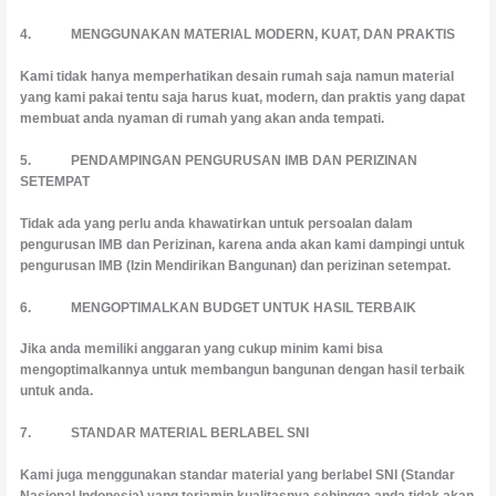
4. MENGGUNAKAN MATERIAL MODERN, KUAT, DAN PRAKTIS
Kami tidak hanya memperhatikan desain rumah saja namun material
yang kami pakai tentu saja harus kuat, modern, dan praktis yang dapat
membuat anda nyaman di rumah yang akan anda tempati.
5. PENDAMPINGAN PENGURUSAN IMB DAN PERIZINAN
SETEMPAT
Tidak ada yang perlu anda khawatirkan untuk persoalan dalam
pengurusan IMB dan Perizinan, karena anda akan kami dampingi untuk
pengurusan IMB (Izin Mendirikan Bangunan) dan perizinan setempat.
6. MENGOPTIMALKAN BUDGET UNTUK HASIL TERBAIK
Jika anda memiliki anggaran yang cukup minim kami bisa
mengoptimalkannya untuk membangun bangunan dengan hasil terbaik
untuk anda.
7. STANDAR MATERIAL BERLABEL SNI
Kami juga menggunakan standar material yang berlabel SNI (Standar